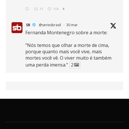
11
114
X
SB
@seriesbrasil
·
30 mar
Fernanda Montenegro sobre a morte:
"Nós temos que olhar a morte de cima,
porque quanto mais você vive, mais
mortes você vê. O viver muito é também
uma perda imensa."
2
41
768
X
SB
@seriesbrasil
·
30 mar
Zendaya afirma ser Team Edward em
Crepúsculo.
2
16
389
X