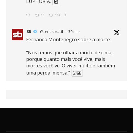
EUPHORIA.
11
114
X
SB
@seriesbrasil
·
30 mar
Fernanda Montenegro sobre a morte:
"Nós temos que olhar a morte de cima,
porque quanto mais você vive, mais
mortes você vê. O viver muito é também
uma perda imensa."
2
41
768
X
SB
@seriesbrasil
·
30 mar
Zendaya afirma ser Team Edward em
Crepúsculo.
2
16
389
X