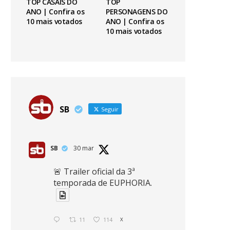
TOP CASAIS DO
TOP
ANO | Confira os
PERSONAGENS DO
10 mais votados
ANO | Confira os
10 mais votados
SB
Seguir
SB
30 mar
🚨 Trailer oficial da 3ª
temporada de EUPHORIA.
11
114
X