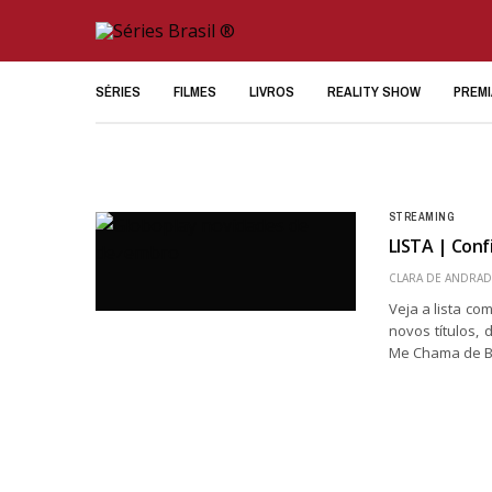
SÉRIES
FILMES
LIVROS
REALITY SHOW
PREM
STREAMING
LISTA | Con
CLARA DE ANDRAD
Veja a lista c
novos títulos
Me Chama de B