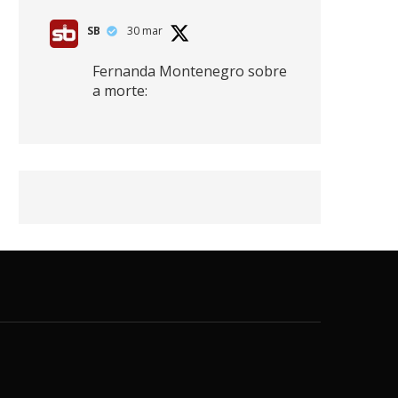
SB
30 mar
Fernanda Montenegro sobre
a morte:
"Nós temos que olhar a
morte de cima, porque
quanto mais você vive, mais
mortes você vê. O viver muito
é também uma perda
imensa."
2
41
768
X
SB
30 mar
Zendaya afirma ser Team
Edward em Crepúsculo.
2