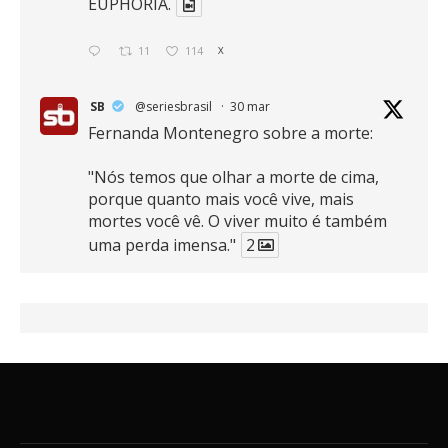
EUPHORIA.
11
114
X
SB
@seriesbrasil
·
30 mar
Fernanda Montenegro sobre a morte:
"Nós temos que olhar a morte de cima,
porque quanto mais você vive, mais
mortes você vê. O viver muito é também
uma perda imensa."
2
41
768
X
SB
@seriesbrasil
·
30 mar
Zendaya afirma ser Team Edward em
Crepúsculo.
2
16
389
X