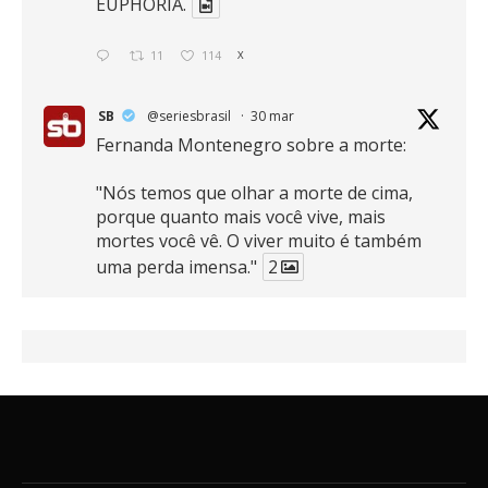
EUPHORIA.
11
114
X
SB
@seriesbrasil
·
30 mar
Fernanda Montenegro sobre a morte:
"Nós temos que olhar a morte de cima,
porque quanto mais você vive, mais
mortes você vê. O viver muito é também
uma perda imensa."
2
41
768
X
SB
@seriesbrasil
·
30 mar
Zendaya afirma ser Team Edward em
Crepúsculo.
2
16
389
X