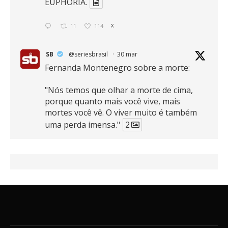
EUPHORIA.
11
114
X
SB
@seriesbrasil
·
30 mar
Fernanda Montenegro sobre a morte:
"Nós temos que olhar a morte de cima,
porque quanto mais você vive, mais
mortes você vê. O viver muito é também
uma perda imensa."
2
41
768
X
SB
@seriesbrasil
·
30 mar
Zendaya afirma ser Team Edward em
Crepúsculo.
2
16
389
X