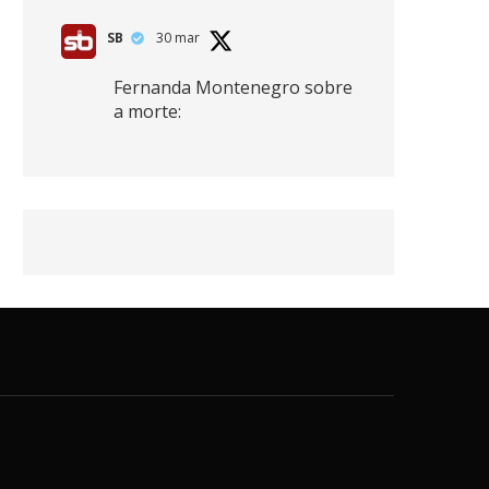
SB
30 mar
Fernanda Montenegro sobre
a morte:
"Nós temos que olhar a
morte de cima, porque
quanto mais você vive, mais
mortes você vê. O viver muito
é também uma perda
imensa."
2
41
768
X
SB
30 mar
Zendaya afirma ser Team
Edward em Crepúsculo.
2