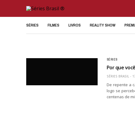
SÉRIES
FILMES
LIVROS
REALITY SHOW
PREM
SÉRIES
Por que você
SÉRIES BRASIL
1
De repente a c
logo se perceb
centenas de mi