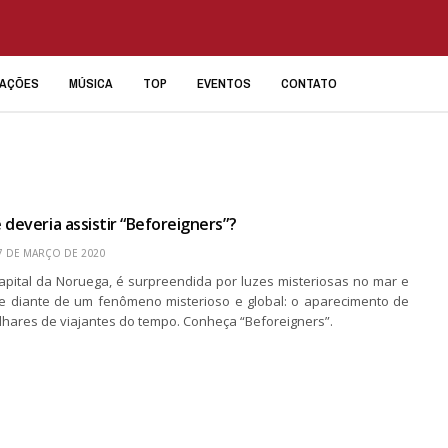
IAÇÕES
MÚSICA
TOP
EVENTOS
CONTATO
 deveria assistir “Beforeigners”?
7 DE MARÇO DE 2020
apital da Noruega, é surpreendida por luzes misteriosas no mar e
e diante de um fenômeno misterioso e global: o aparecimento de
lhares de viajantes do tempo. Conheça “Beforeigners”.