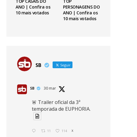
TOP CASAIS DO
TOP
ANO | Confira os
PERSONAGENS DO
10 mais votados
ANO | Confira os
10 mais votados
SB
Seguir
SB
30 mar
🚨 Trailer oficial da 3ª
temporada de EUPHORIA.
11
114
X