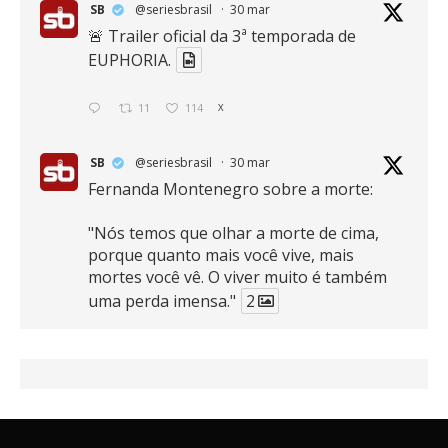
SB
@seriesbrasil
·
30 mar
🚨 Trailer oficial da 3ª temporada de
EUPHORIA.
11
114
X
SB
@seriesbrasil
·
30 mar
Fernanda Montenegro sobre a morte:
"Nós temos que olhar a morte de cima,
porque quanto mais você vive, mais
mortes você vê. O viver muito é também
uma perda imensa."
2
41
768
X
SB
@seriesbrasil
·
30 mar
Zendaya afirma ser Team Edward em