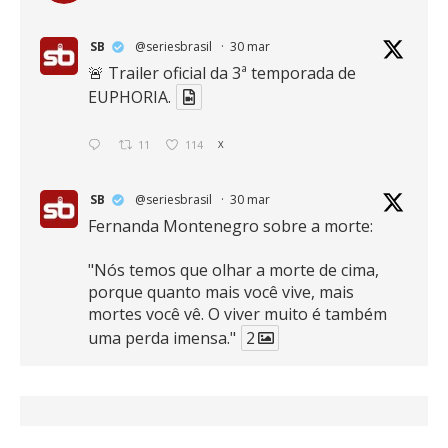
SB
@seriesbrasil
·
30 mar
🚨 Trailer oficial da 3ª temporada de
EUPHORIA.
11
114
X
SB
@seriesbrasil
·
30 mar
Fernanda Montenegro sobre a morte:
"Nós temos que olhar a morte de cima,
porque quanto mais você vive, mais
mortes você vê. O viver muito é também
uma perda imensa."
2
41
768
X
SB
@seriesbrasil
·
30 mar