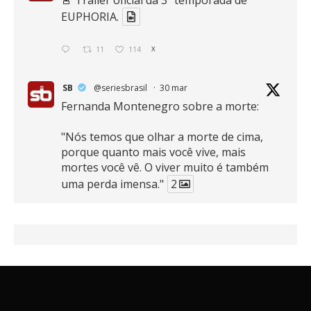
EUPHORIA.
11
114
X
SB
@seriesbrasil
·
30 mar
Fernanda Montenegro sobre a morte:
"Nós temos que olhar a morte de cima,
porque quanto mais você vive, mais
mortes você vê. O viver muito é também
uma perda imensa."
2
41
768
X
SB
@seriesbrasil
·
30 mar
Zendaya afirma ser Team Edward em
Crepúsculo.
2