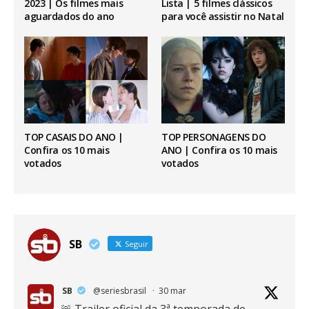
2023 | Os filmes mais
Lista | 5 filmes clássicos
aguardados do ano
para você assistir no Natal
TOP CASAIS DO ANO |
TOP PERSONAGENS DO
Confira os 10 mais
ANO | Confira os 10 mais
votados
votados
SB
Seguir
SB
@seriesbrasil
·
30 mar
🚨 Trailer oficial da 3ª temporada de