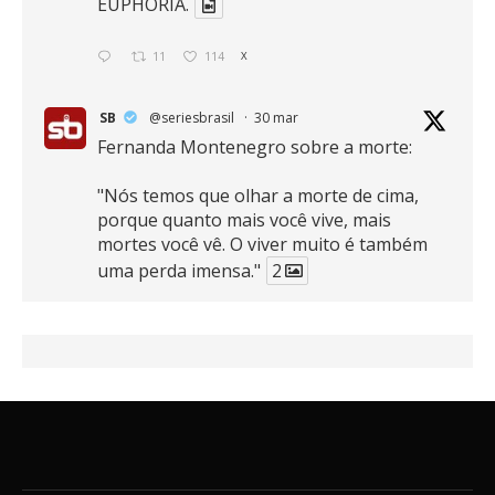
EUPHORIA.
11
114
X
SB
@seriesbrasil
·
30 mar
Fernanda Montenegro sobre a morte:
"Nós temos que olhar a morte de cima,
porque quanto mais você vive, mais
mortes você vê. O viver muito é também
uma perda imensa."
2
41
768
X
SB
@seriesbrasil
·
30 mar
Zendaya afirma ser Team Edward em
Crepúsculo.
2
16
389
X