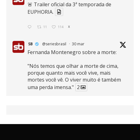
🚨 Trailer oficial da 3ª temporada de
EUPHORIA.
11
114
X
SB
@seriesbrasil
·
30 mar
Fernanda Montenegro sobre a morte:
"Nós temos que olhar a morte de cima,
porque quanto mais você vive, mais
mortes você vê. O viver muito é também
uma perda imensa."
2
41
768
X
SB
@seriesbrasil
·
30 mar
Zendaya afirma ser Team Edward em
Crepúsculo.
2