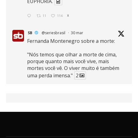
EUPHORIA.
11
114
X
SB
@seriesbrasil
·
30 mar
Fernanda Montenegro sobre a morte:
"Nós temos que olhar a morte de cima,
porque quanto mais você vive, mais
mortes você vê. O viver muito é também
uma perda imensa."
2
41
768
X
SB
@seriesbrasil
·
30 mar
Zendaya afirma ser Team Edward em
Crepúsculo.
2
16
389
X