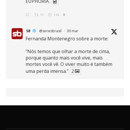
EUPHORIA.
11
114
X
SB
@seriesbrasil
·
30 mar
Fernanda Montenegro sobre a morte:
"Nós temos que olhar a morte de cima,
porque quanto mais você vive, mais
mortes você vê. O viver muito é também
uma perda imensa."
2
41
768
X
SB
@seriesbrasil
·
30 mar
Zendaya afirma ser Team Edward em
Crepúsculo.
2
16
389
X