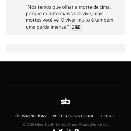
"Nós temos que olhar a morte de cima,
porque quanto mais você vive, mais
mortes você vê. O viver muito é também
uma perda imensa."
2
41
768
X
SB
@seriesbrasil
·
30 mar
Zendaya afirma ser Team Edward em
Crepúsculo.
2
16
389
X
SB
@seriesbrasil
·
30 mar
Teaser oficial de SUPERGIRL.
ÚLTIMAS NOTÍCIAS
POLÍTICA DE PRIVACIDADE
FEED RSS
124
1460
X
© 2020 Séries Brasil - Séries, Cinema, Premiações e mais.