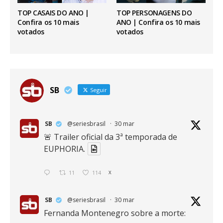
TOP CASAIS DO ANO |
TOP PERSONAGENS DO
Confira os 10 mais
ANO | Confira os 10 mais
votados
votados
SB
Seguir
SB
@seriesbrasil
·
30 mar
🚨 Trailer oficial da 3ª temporada de
EUPHORIA.
11
114
X
SB
@seriesbrasil
·
30 mar
Fernanda Montenegro sobre a morte: