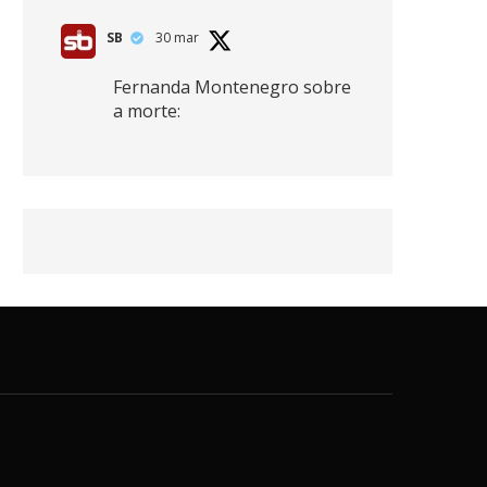
SB
30 mar
Fernanda Montenegro sobre
a morte:
"Nós temos que olhar a
morte de cima, porque
quanto mais você vive, mais
mortes você vê. O viver muito
é também uma perda
imensa."
2
41
768
X
SB
30 mar
Zendaya afirma ser Team
Edward em Crepúsculo.
2