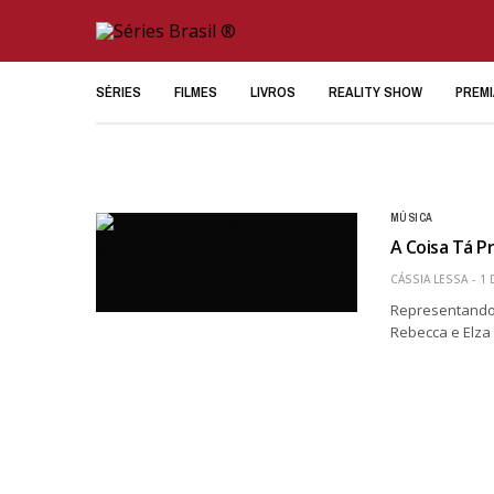
SÉRIES
FILMES
LIVROS
REALITY SHOW
PREM
MÚSICA
A Coisa Tá P
CÁSSIA LESSA
1 
Representando
Rebecca e Elza 