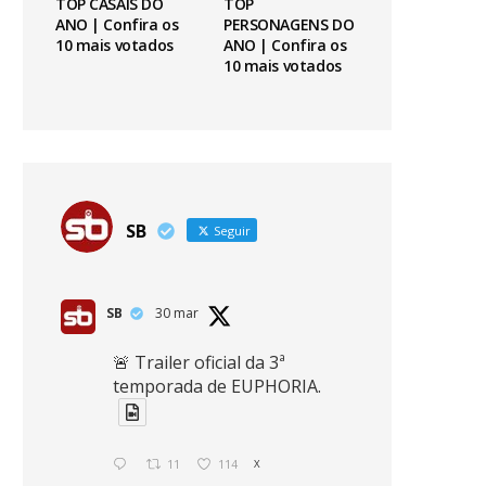
TOP CASAIS DO
TOP
ANO | Confira os
PERSONAGENS DO
10 mais votados
ANO | Confira os
10 mais votados
SB
Seguir
SB
30 mar
🚨 Trailer oficial da 3ª
temporada de EUPHORIA.
11
114
X