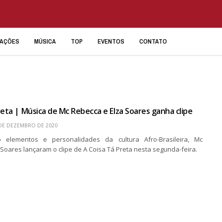
IAÇÕES
MÚSICA
TOP
EVENTOS
CONTATO
reta | Música de Mc Rebecca e Elza Soares ganha clipe
DE DEZEMBRO DE 2020
 elementos e personalidades da cultura Afro-Brasileira, Mc
Soares lançaram o clipe de A Coisa Tá Preta nesta segunda-feira.