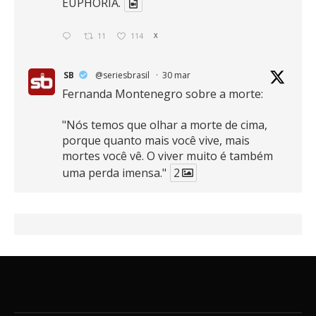
EUPHORIA.
11
114
X
SB
@seriesbrasil
·
30 mar
Fernanda Montenegro sobre a morte:
"Nós temos que olhar a morte de cima,
porque quanto mais você vive, mais
mortes você vê. O viver muito é também
uma perda imensa."
2
41
768
X
SB
@seriesbrasil
·
30 mar
Zendaya afirma ser Team Edward em
Crepúsculo.
2
16
389
X