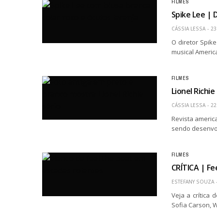
FILMES
Spike Lee | 
CÁSSIA LESSA
23
O diretor Spik
musical America
FILMES
Lionel Richi
CÁSSIA LESSA
22
Revista americ
sendo desenvol
FILMES
CRÍTICA | Fe
ESTEFANY SOUZA
Veja a crítica 
Sofia Carson, 