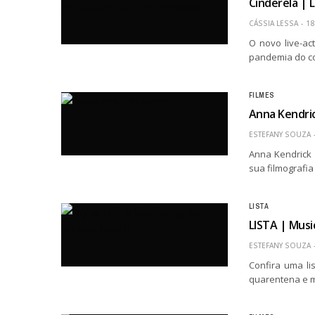
Cinderela | 
CÁSSIA LESSA
18
O novo live-ac
pandemia do co
FILMES
Anna Kendrick
ESTEFANY SOUZA
Anna Kendrick 
sua filmografia
LISTA
LISTA | Musi
ESTEFANY SOUZA
Confira uma li
quarentena e m