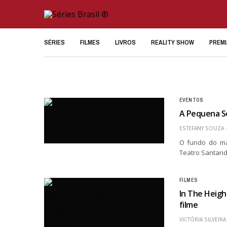
SÉRIES
FILMES
LIVROS
REALITY SHOW
PREM
EVENTOS
A Pequena Se
ESTEFANY SOUZA
O fundo do ma
Teatro Santand
FILMES
In The Heigh
filme
VICTÓRIA SILVEIRA