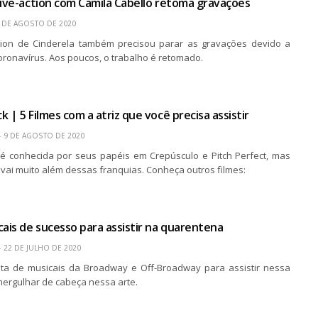
Live-action com Camila Cabello retoma gravações
 DE AGOSTO DE 2020
tion de Cinderela também precisou parar as gravações devido a
ronavírus. Aos poucos, o trabalho é retomado.
 | 5 Filmes com a atriz que você precisa assistir
9 DE AGOSTO DE 2020
é conhecida por seus papéis em Crepúsculo e Pitch Perfect, mas
 vai muito além dessas franquias. Conheça outros filmes:
cais de sucesso para assistir na quarentena
22 DE JULHO DE 2020
sta de musicais da Broadway e Off-Broadway para assistir nessa
ergulhar de cabeça nessa arte.