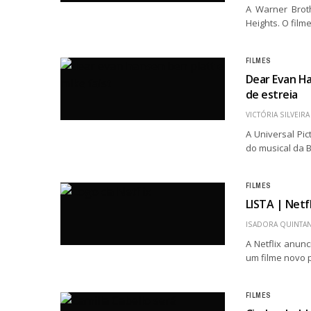
A Warner Broth
Heights. O fil
FILMES
Dear Evan H
de estreia
VICTÓRIA SILVEIRA
A Universal Pi
do musical da 
FILMES
LISTA | Netfl
ISADORA QUINTAN
A Netflix anun
um filme novo p
FILMES