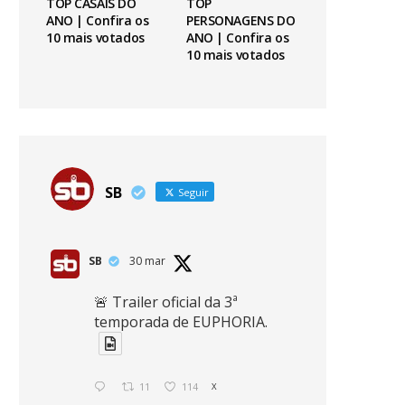
TOP CASAIS DO
TOP
ANO | Confira os
PERSONAGENS DO
10 mais votados
ANO | Confira os
10 mais votados
SB
Seguir
SB
30 mar
🚨 Trailer oficial da 3ª
temporada de EUPHORIA.
11
114
X