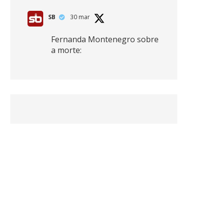
SB
30 mar
Fernanda Montenegro sobre
a morte:
"Nós temos que olhar a
morte de cima, porque
quanto mais você vive, mais
mortes você vê. O viver muito
é também uma perda
imensa."
2
41
768
X
SB
30 mar
Zendaya afirma ser Team
Edward em Crepúsculo.
2