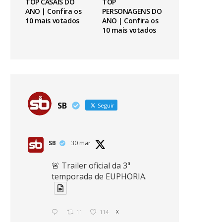
TOP CASAIS DO
TOP
ANO | Confira os
PERSONAGENS DO
10 mais votados
ANO | Confira os
10 mais votados
SB
Seguir
SB
30 mar
🚨 Trailer oficial da 3ª
temporada de EUPHORIA.
11
114
X