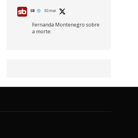
SB
30 mar
Fernanda Montenegro sobre
a morte:
"Nós temos que olhar a
morte de cima, porque
quanto mais você vive, mais
mortes você vê. O viver muito
é também uma perda
imensa."
2
41
768
X
SB
30 mar
Zendaya afirma ser Team
Edward em Crepúsculo.
2