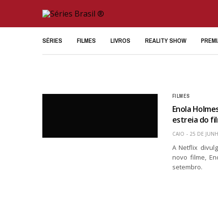
SÉRIES
FILMES
LIVROS
REALITY SHOW
PREM
FILMES
Enola Holmes
estreia do fi
CAIO
25 DE JUN
A Netflix divu
novo filme, E
setembro.