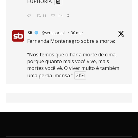
EUPHORIA.
11
114
X
SB
@seriesbrasil
·
30 mar
Fernanda Montenegro sobre a morte:
"Nós temos que olhar a morte de cima,
porque quanto mais você vive, mais
mortes você vê. O viver muito é também
uma perda imensa."
2
41
768
X
SB
@seriesbrasil
·
30 mar
Zendaya afirma ser Team Edward em
Crepúsculo.
2
16
389
X