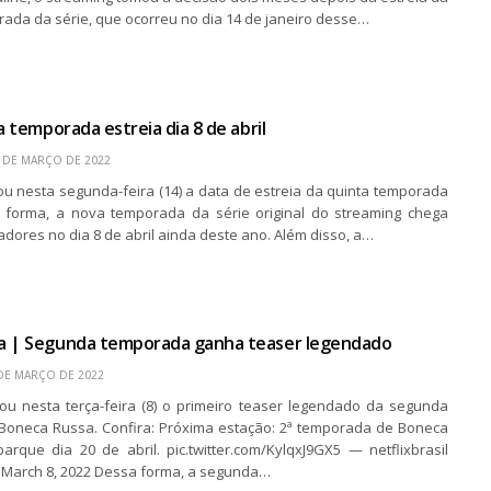
rada da série, que ocorreu no dia 14 de janeiro desse…
a temporada estreia dia 8 de abril
 DE MARÇO DE 2022
gou nesta segunda-feira (14) a data de estreia da quinta temporada
a forma, a nova temporada da série original do streaming chega
dores no dia 8 de abril ainda deste ano. Além disso, a…
a | Segunda temporada ganha teaser legendado
DE MARÇO DE 2022
lgou nesta terça-feira (8) o primeiro teaser legendado da segunda
oneca Russa. Confira: Próxima estação: 2ª temporada de Boneca
rque dia 20 de abril. pic.twitter.com/KylqxJ9GX5 — netflixbrasil
l) March 8, 2022 Dessa forma, a segunda…