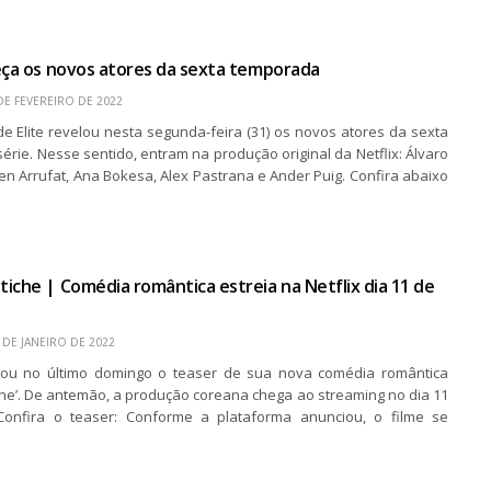
eça os novos atores da sexta temporada
DE FEVEREIRO DE 2022
l de Elite revelou nesta segunda-feira (31) os novos atores da sexta
rie. Nesse sentido, entram na produção original da Netflix: Álvaro
en Arrufat, Ana Bokesa, Alex Pastrana e Ander Puig. Confira abaixo
iche | Comédia romântica estreia na Netflix dia 11 de
 DE JANEIRO DE 2022
lgou no último domingo o teaser de sua nova comédia romântica
che’. De antemão, a produção coreana chega ao streaming no dia 11
 Confira o teaser: Conforme a plataforma anunciou, o filme se