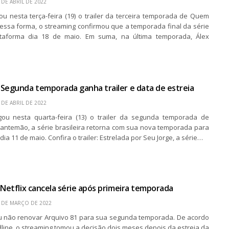
 DE ABRIL DE 2022
gou nesta terça-feira (19) o trailer da terceira temporada de Quem
essa forma, o streaming confirmou que a temporada final da série
ataforma dia 18 de maio. Em suma, na última temporada, Álex
Segunda temporada ganha trailer e data de estreia
 DE ABRIL DE 2022
lgou nesta quarta-feira (13) o trailer da segunda temporada de
antemão, a série brasileira retorna com sua nova temporada para
dia 11 de maio. Confira o trailer: Estrelada por Seu Jorge, a série…
 Netflix cancela série após primeira temporada
 DE MARÇO DE 2022
diu não renovar Arquivo 81 para sua segunda temporada. De acordo
dline, o streaming tomou a decisão dois meses depois da estreia da