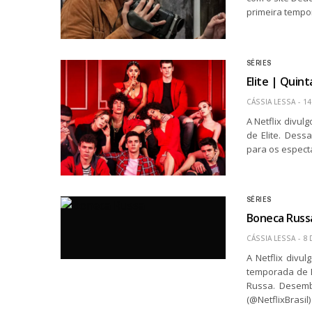
primeira tempo
SÉRIES
Elite | Quint
CÁSSIA LESSA
14
A Netflix divul
de Elite. Dess
para os especta
SÉRIES
Boneca Russ
CÁSSIA LESSA
8 
A Netflix divu
temporada de B
Russa. Desemba
(@NetflixBrasi