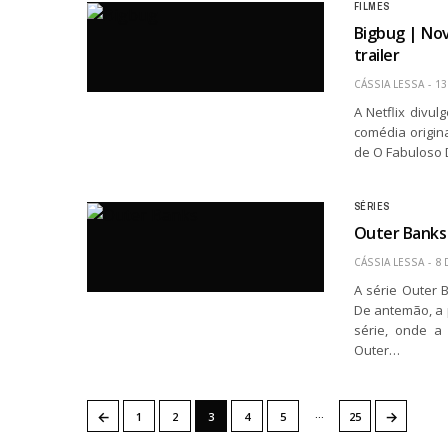
FILMES
Bigbug | Nov
trailer
CÁSSIA LESSA
13
A Netflix divul
comédia origin
de O Fabuloso D
SÉRIES
Outer Banks 
CÁSSIA LESSA
8 
A série Outer 
De antemão, a 
série, onde a 
Outer…
…
←
→
1
2
3
4
5
25