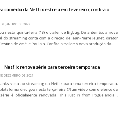
a comédia da Netflix estreia em fevereiro; confira o
 DE JANEIRO DE 2022
gou nesta quinta-feira (13) o trailer de Bigbug. De antemão, a nova
al do streaming conta com a direção de Jean-Pierre Jeunet, diretor
estino de Amélie Poulain. Confira o trailer: A nova produção da…
| Netflix renova série para terceira temporada
DE DEZEMBRO DE 2021
Banks volta ao streaming da Netflix para uma terceira temporada.
plataforma divulgou nesta terça-feira (7) um vídeo com o elenco da
série é oficialmente renovada. This just in from Poguelandia…