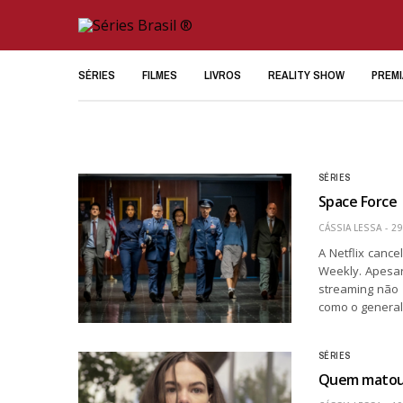
SÉRIES
FILMES
LIVROS
REALITY SHOW
PREM
SÉRIES
Space Force 
CÁSSIA LESSA
29
A Netflix canc
Weekly. Apesar
streaming não 
como o genera
SÉRIES
Quem matou S