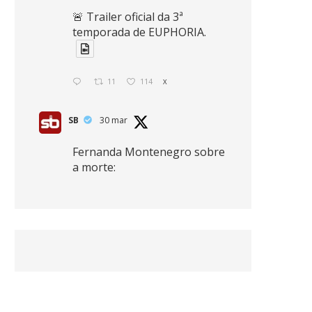
🚨 Trailer oficial da 3ª
temporada de EUPHORIA.
11
114
X
SB
30 mar
Fernanda Montenegro sobre
a morte:
"Nós temos que olhar a
morte de cima, porque
quanto mais você vive, mais
mortes você vê. O viver muito
é também uma perda
imensa."
2
41
768
X