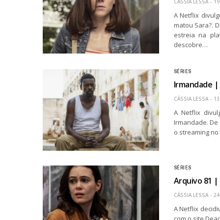
CÁSSIA LESSA
19
A Netflix divul
matou Sara?. D
estreia na pl
descobre…
SÉRIES
Irmandade | 
CÁSSIA LESSA
13
A Netflix divu
Irmandade. De 
o streaming no 
SÉRIES
Arquivo 81 |
CÁSSIA LESSA
24
A Netflix deci
com o site Dea