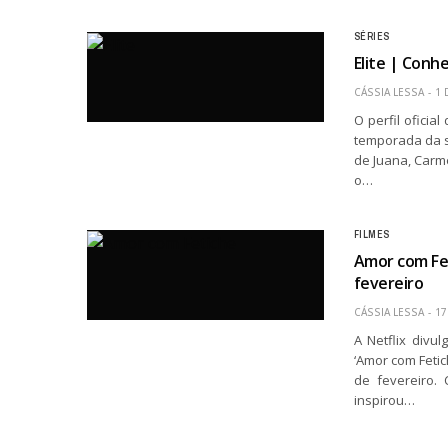
SÉRIES
Elite | Conh
CÁSSIA LESSA
1 
O perfil oficia
temporada da sé
de Juana, Carm
o…
FILMES
Amor com Fet
fevereiro
CÁSSIA LESSA
17
A Netflix divu
‘Amor com Feti
de fevereiro.
inspirou…