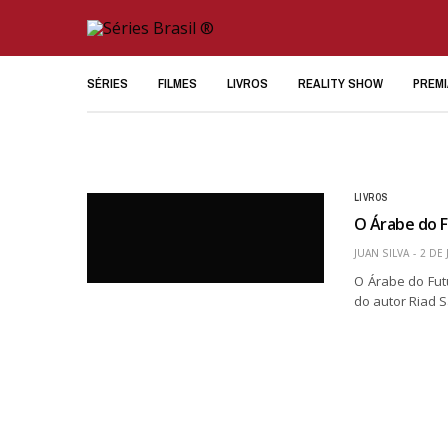
SÉRIES
FILMES
LIVROS
REALITY SHOW
PREM
LIVROS
O Árabe do F
JUAN SILVA
2 DE
O Árabe do Fut
do autor Riad 