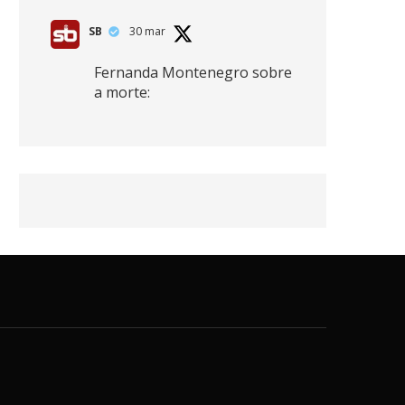
SB
30 mar
Fernanda Montenegro sobre
a morte:
"Nós temos que olhar a
morte de cima, porque
quanto mais você vive, mais
mortes você vê. O viver muito
é também uma perda
imensa."
2
41
768
X
SB
30 mar
Zendaya afirma ser Team
Edward em Crepúsculo.
2