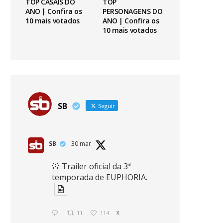
TOP CASAIS DO
TOP
ANO | Confira os
PERSONAGENS DO
10 mais votados
ANO | Confira os
10 mais votados
SB
Seguir
SB
30 mar
🚨 Trailer oficial da 3ª
temporada de EUPHORIA.
11
114
X