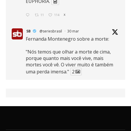
EUPHORIA.
11
114
X
SB
@seriesbrasil
·
30 mar
Fernanda Montenegro sobre a morte:
"Nós temos que olhar a morte de cima,
porque quanto mais você vive, mais
mortes você vê. O viver muito é também
uma perda imensa."
2
41
768
X
SB
@seriesbrasil
·
30 mar
Zendaya afirma ser Team Edward em
Crepúsculo.
2
16
389
X