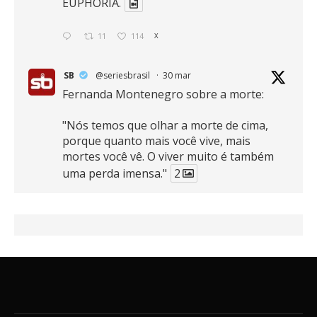
EUPHORIA.
11
114
X
SB
@seriesbrasil
·
30 mar
Fernanda Montenegro sobre a morte:
"Nós temos que olhar a morte de cima,
porque quanto mais você vive, mais
mortes você vê. O viver muito é também
uma perda imensa."
2
41
768
X
SB
@seriesbrasil
·
30 mar
Zendaya afirma ser Team Edward em
Crepúsculo.
2
16
389
X