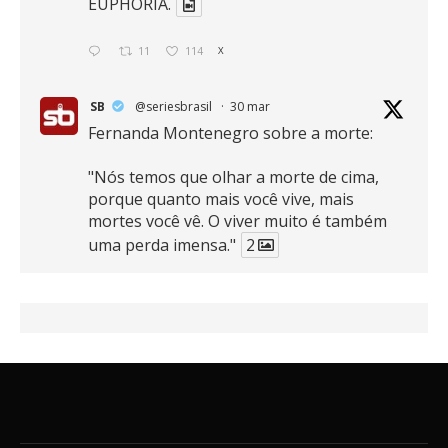
EUPHORIA.
11
114
X
SB
@seriesbrasil
·
30 mar
Fernanda Montenegro sobre a morte:
"Nós temos que olhar a morte de cima,
porque quanto mais você vive, mais
mortes você vê. O viver muito é também
uma perda imensa."
2
41
768
X
SB
@seriesbrasil
·
30 mar
Zendaya afirma ser Team Edward em
Crepúsculo.
2
16
389
X