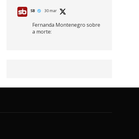
SB
30 mar
Fernanda Montenegro sobre
a morte:
"Nós temos que olhar a
morte de cima, porque
quanto mais você vive, mais
mortes você vê. O viver muito
é também uma perda
imensa."
2
41
768
X
SB
30 mar
Zendaya afirma ser Team
Edward em Crepúsculo.
2