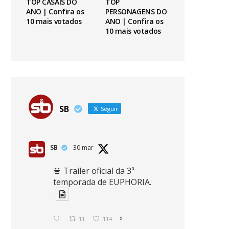
TOP CASAIS DO
TOP
ANO | Confira os
PERSONAGENS DO
10 mais votados
ANO | Confira os
10 mais votados
SB
Seguir
SB
30 mar
🚨 Trailer oficial da 3ª
temporada de EUPHORIA.
11
114
X