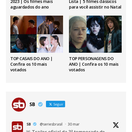
2023 | Os filmes mais
Lista | 5 filmes clássicos
aguardados do ano
para você assistir no Natal
TOP CASAIS DO ANO |
TOP PERSONAGENS DO
Confira os 10 mais
ANO | Confira os 10 mais
votados
votados
SB
Seguir
SB
@seriesbrasil
·
30 mar
🚨 Trailer oficial da 3ª temporada de