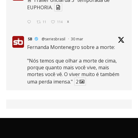
EUPHORIA.
11
114
X
SB
@seriesbrasil
·
30 mar
Fernanda Montenegro sobre a morte:
"Nós temos que olhar a morte de cima,
porque quanto mais você vive, mais
mortes você vê. O viver muito é também
uma perda imensa."
2
41
768
X
SB
@seriesbrasil
·
30 mar
Zendaya afirma ser Team Edward em
Crepúsculo.
2