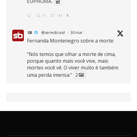
EUPHORIA.
11
114
X
SB
@seriesbrasil
·
30 mar
Fernanda Montenegro sobre a morte:
"Nós temos que olhar a morte de cima,
porque quanto mais você vive, mais
mortes você vê. O viver muito é também
uma perda imensa."
2
41
768
X
SB
@seriesbrasil
·
30 mar
Zendaya afirma ser Team Edward em
Crepúsculo.
2
16
389
X