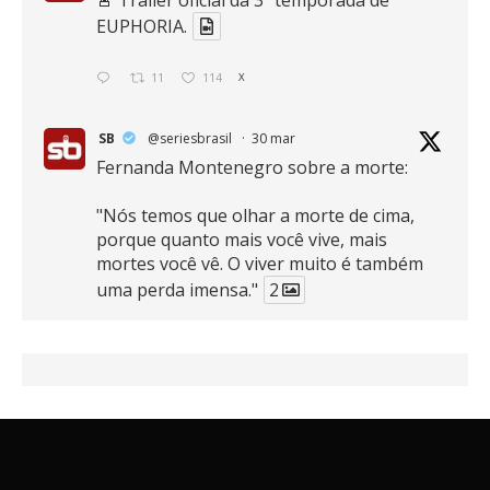
EUPHORIA.
11
114
X
SB
@seriesbrasil
·
30 mar
Fernanda Montenegro sobre a morte:
"Nós temos que olhar a morte de cima,
porque quanto mais você vive, mais
mortes você vê. O viver muito é também
uma perda imensa."
2
41
768
X
SB
@seriesbrasil
·
30 mar
Zendaya afirma ser Team Edward em
Crepúsculo.
2