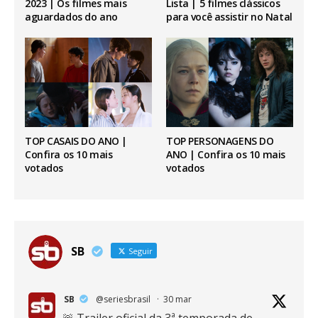
2023 | Os filmes mais
Lista | 5 filmes clássicos
aguardados do ano
para você assistir no Natal
TOP CASAIS DO ANO |
TOP PERSONAGENS DO
Confira os 10 mais
ANO | Confira os 10 mais
votados
votados
SB
Seguir
SB
@seriesbrasil
·
30 mar
🚨 Trailer oficial da 3ª temporada de