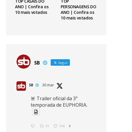
TOP CASAIS DO
TOP
ANO | Confira os
PERSONAGENS DO
10 mais votados
ANO | Confira os
10 mais votados
SB
Seguir
SB
30 mar
🚨 Trailer oficial da 3ª
temporada de EUPHORIA.
11
114
X