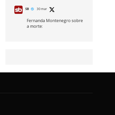
SB
30 mar
Fernanda Montenegro sobre
a morte:
"Nós temos que olhar a
morte de cima, porque
quanto mais você vive, mais
mortes você vê. O viver muito
é também uma perda
imensa."
2
41
768
X
SB
30 mar
Zendaya afirma ser Team
Edward em Crepúsculo.
2