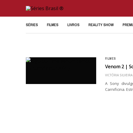
SÉRIES
FILMES
LIVROS
REALITY SHOW
PREM
FILMES
Venom 2 | So
VICTÓRIA SILVEIRA
A Sony divulg
Carnificina. Es