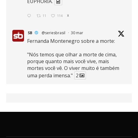
EUPHORIA.
11
114
X
SB
@seriesbrasil
·
30 mar
Fernanda Montenegro sobre a morte:
"Nós temos que olhar a morte de cima,
porque quanto mais você vive, mais
mortes você vê. O viver muito é também
uma perda imensa."
2
41
768
X
SB
@seriesbrasil
·
30 mar
Zendaya afirma ser Team Edward em
Crepúsculo.
2
16
389
X