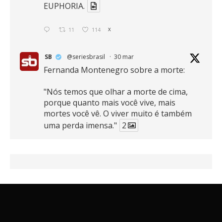
EUPHORIA.
11
114
X
SB
@seriesbrasil
·
30 mar
Fernanda Montenegro sobre a morte:
"Nós temos que olhar a morte de cima,
porque quanto mais você vive, mais
mortes você vê. O viver muito é também
uma perda imensa."
2
41
768
X
SB
@seriesbrasil
·
30 mar
Zendaya afirma ser Team Edward em
Crepúsculo.
2