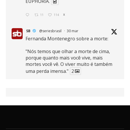
EUPHORIA.
11
114
X
SB
@seriesbrasil
·
30 mar
Fernanda Montenegro sobre a morte:
"Nós temos que olhar a morte de cima,
porque quanto mais você vive, mais
mortes você vê. O viver muito é também
uma perda imensa."
2
41
768
X
SB
@seriesbrasil
·
30 mar
Zendaya afirma ser Team Edward em
Crepúsculo.
2
16
389
X