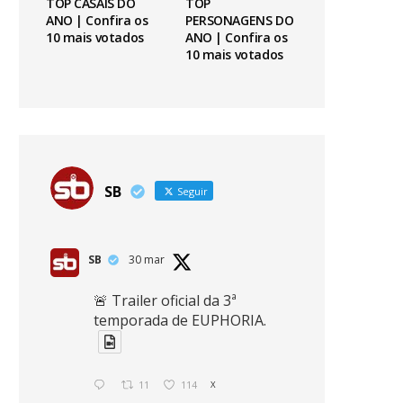
TOP CASAIS DO
TOP
ANO | Confira os
PERSONAGENS DO
10 mais votados
ANO | Confira os
10 mais votados
SB
Seguir
SB
30 mar
🚨 Trailer oficial da 3ª
temporada de EUPHORIA.
11
114
X