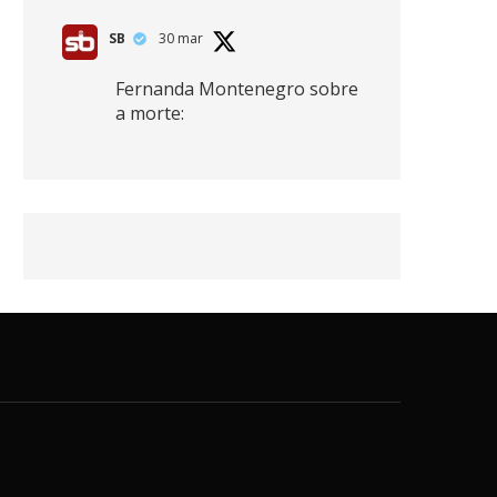
SB
30 mar
Fernanda Montenegro sobre
a morte:
"Nós temos que olhar a
morte de cima, porque
quanto mais você vive, mais
mortes você vê. O viver muito
é também uma perda
imensa."
2
41
768
X
SB
30 mar
Zendaya afirma ser Team
Edward em Crepúsculo.
2