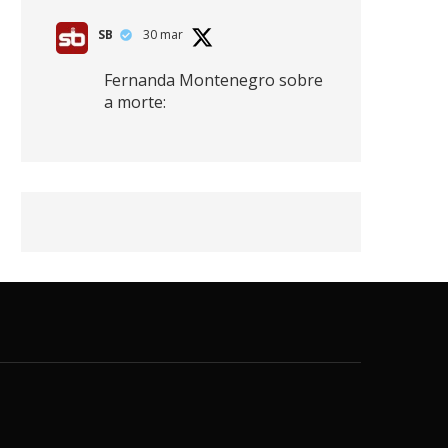
SB
30 mar
Fernanda Montenegro sobre
a morte:
"Nós temos que olhar a
morte de cima, porque
quanto mais você vive, mais
mortes você vê. O viver muito
é também uma perda
imensa."
2
41
768
X
SB
30 mar
Zendaya afirma ser Team
Edward em Crepúsculo.
2