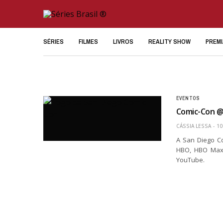
SÉRIES
FILMES
LIVROS
REALITY SHOW
PREM
EVENTOS
Comic-Con @
CÁSSIA LESSA
10
A San Diego Co
HBO, HBO Max
YouTube.