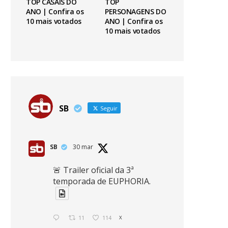
TOP CASAIS DO
TOP
ANO | Confira os
PERSONAGENS DO
10 mais votados
ANO | Confira os
10 mais votados
SB
Seguir
SB
30 mar
🚨 Trailer oficial da 3ª
temporada de EUPHORIA.
11
114
X