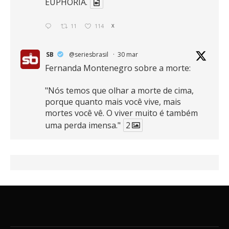
EUPHORIA.
11
114
X
SB
@seriesbrasil
·
30 mar
Fernanda Montenegro sobre a morte:
"Nós temos que olhar a morte de cima,
porque quanto mais você vive, mais
mortes você vê. O viver muito é também
uma perda imensa."
2
41
768
X
SB
@seriesbrasil
·
30 mar
Zendaya afirma ser Team Edward em
Crepúsculo.
2
16
389
X