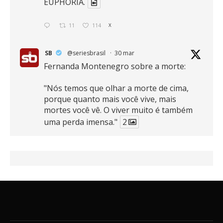
EUPHORIA.
11
114
X
SB
@seriesbrasil
·
30 mar
Fernanda Montenegro sobre a morte:
"Nós temos que olhar a morte de cima,
porque quanto mais você vive, mais
mortes você vê. O viver muito é também
uma perda imensa."
2
41
768
X
SB
@seriesbrasil
·
30 mar
Zendaya afirma ser Team Edward em
Crepúsculo.
2
16
389
X