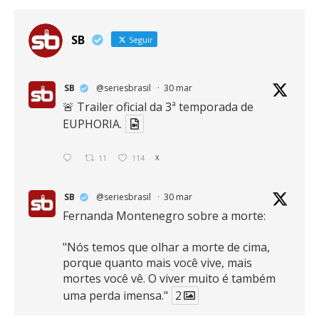
SB
Seguir
SB
@seriesbrasil
·
30 mar
🚨 Trailer oficial da 3ª temporada de
EUPHORIA.
11
114
X
SB
@seriesbrasil
·
30 mar
Fernanda Montenegro sobre a morte:
"Nós temos que olhar a morte de cima,
porque quanto mais você vive, mais
mortes você vê. O viver muito é também
uma perda imensa."
2