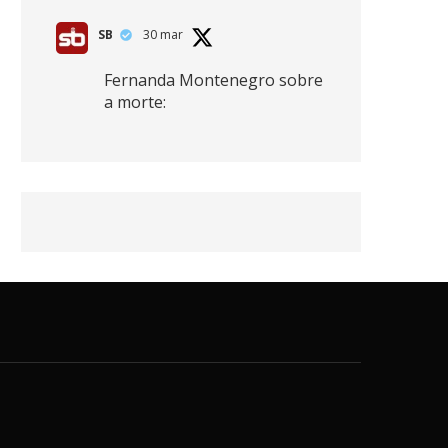
SB
30 mar
Fernanda Montenegro sobre
a morte:
"Nós temos que olhar a
morte de cima, porque
quanto mais você vive, mais
mortes você vê. O viver muito
é também uma perda
imensa."
2
41
768
X
SB
30 mar
Zendaya afirma ser Team
Edward em Crepúsculo.
2