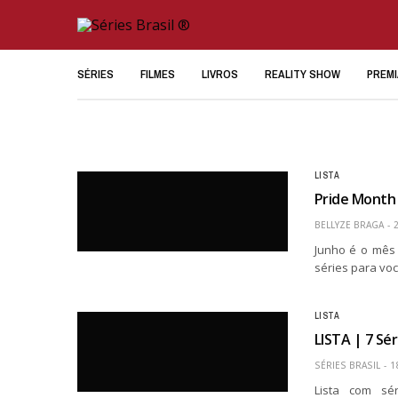
SÉRIES
FILMES
LIVROS
REALITY SHOW
PREM
LISTA
Pride Month 
BELLYZE BRAGA
Junho é o mês 
séries para voc
LISTA
LISTA | 7 Sé
SÉRIES BRASIL
1
Lista com sé