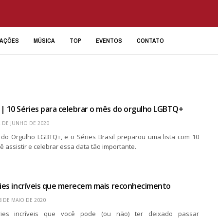
IAÇÕES
MÚSICA
TOP
EVENTOS
CONTATO
| 10 Séries para celebrar o mês do orgulho LGBTQ+
2 DE JUNHO DE 2020
do Orgulho LGBTQ+, e o Séries Brasil preparou uma lista com 10
ê assistir e celebrar essa data tão importante.
ries incríveis que merecem mais reconhecimento
8 DE MAIO DE 2020
ries incríveis que você pode (ou não) ter deixado passar