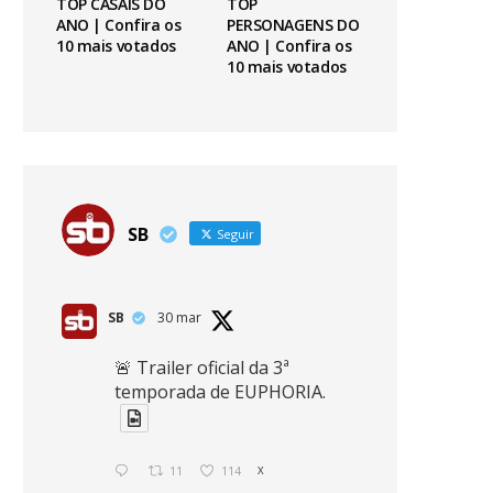
TOP CASAIS DO
TOP
ANO | Confira os
PERSONAGENS DO
10 mais votados
ANO | Confira os
10 mais votados
SB
Seguir
SB
30 mar
🚨 Trailer oficial da 3ª
temporada de EUPHORIA.
11
114
X