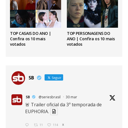
TOP CASAIS DO ANO |
TOP PERSONAGENS DO
Confira os 10 mais
ANO | Confira os 10 mais
votados
votados
SB
Seguir
SB
@seriesbrasil
·
30 mar
🚨 Trailer oficial da 3ª temporada de
EUPHORIA.
11
114
X