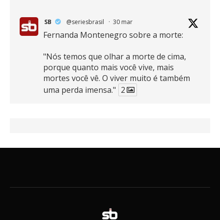
SB
@seriesbrasil
·
30 mar
Fernanda Montenegro sobre a morte:
"Nós temos que olhar a morte de cima,
porque quanto mais você vive, mais
mortes você vê. O viver muito é também
uma perda imensa."
2
41
768
X
SB
@seriesbrasil
·
30 mar
Zendaya afirma ser Team Edward em
Crepúsculo.
2
16
389
X
SB
@seriesbrasil
·
30 mar