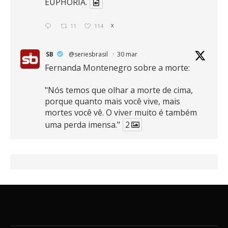
EUPHORIA.
11
114
X
SB
@seriesbrasil
·
30 mar
Fernanda Montenegro sobre a morte:
"Nós temos que olhar a morte de cima,
porque quanto mais você vive, mais
mortes você vê. O viver muito é também
uma perda imensa."
2
41
768
X
SB
@seriesbrasil
·
30 mar
Zendaya afirma ser Team Edward em
Crepúsculo.
2
16
389
X