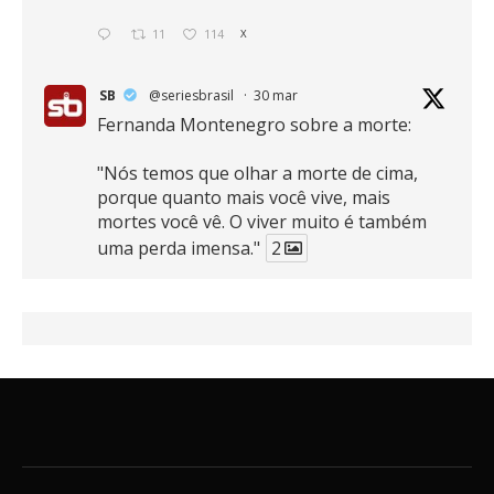
11
114
X
SB
@seriesbrasil
·
30 mar
Fernanda Montenegro sobre a morte:
"Nós temos que olhar a morte de cima,
porque quanto mais você vive, mais
mortes você vê. O viver muito é também
uma perda imensa."
2
41
768
X
SB
@seriesbrasil
·
30 mar
Zendaya afirma ser Team Edward em
Crepúsculo.
2
16
389
X