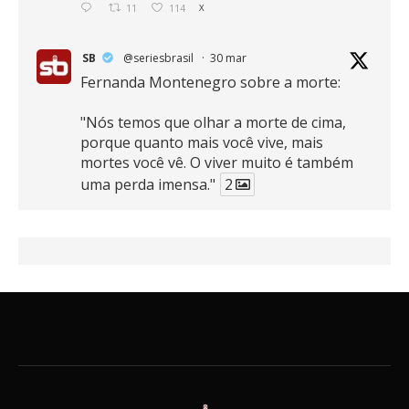
11
114
X
SB
@seriesbrasil
·
30 mar
Fernanda Montenegro sobre a morte:
"Nós temos que olhar a morte de cima,
porque quanto mais você vive, mais
mortes você vê. O viver muito é também
uma perda imensa."
2
41
768
X
SB
@seriesbrasil
·
30 mar
Zendaya afirma ser Team Edward em
Crepúsculo.
2
16
389
X