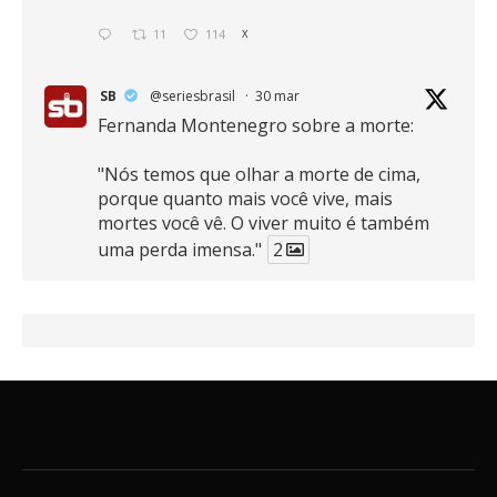
11
114
X
SB
@seriesbrasil
·
30 mar
Fernanda Montenegro sobre a morte:
"Nós temos que olhar a morte de cima,
porque quanto mais você vive, mais
mortes você vê. O viver muito é também
uma perda imensa."
2
41
768
X
SB
@seriesbrasil
·
30 mar
Zendaya afirma ser Team Edward em
Crepúsculo.
2
16
389
X