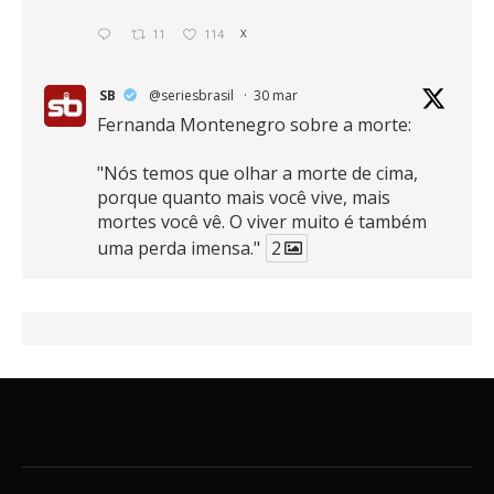
11
114
X
SB
@seriesbrasil
·
30 mar
Fernanda Montenegro sobre a morte:
"Nós temos que olhar a morte de cima,
porque quanto mais você vive, mais
mortes você vê. O viver muito é também
uma perda imensa."
2
41
768
X
SB
@seriesbrasil
·
30 mar
Zendaya afirma ser Team Edward em
Crepúsculo.
2
16
389
X