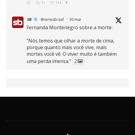
11
114
X
SB
@seriesbrasil
·
30 mar
Fernanda Montenegro sobre a morte:
"Nós temos que olhar a morte de cima,
porque quanto mais você vive, mais
mortes você vê. O viver muito é também
uma perda imensa."
2
41
768
X
SB
@seriesbrasil
·
30 mar
Zendaya afirma ser Team Edward em
Crepúsculo.
2
16
389
X