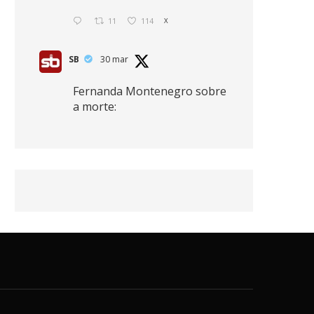
11
114
X
SB
30 mar
Fernanda Montenegro sobre
a morte:
"Nós temos que olhar a
morte de cima, porque
quanto mais você vive, mais
mortes você vê. O viver muito
é também uma perda
imensa."
2
41
768
X
SB
30 mar