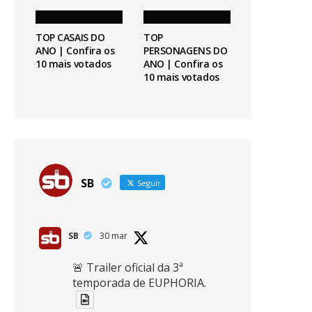
TOP CASAIS DO
TOP
ANO | Confira os
PERSONAGENS DO
10 mais votados
ANO | Confira os
10 mais votados
SB
Seguir
SB
30 mar
🚨 Trailer oficial da 3ª
temporada de EUPHORIA.