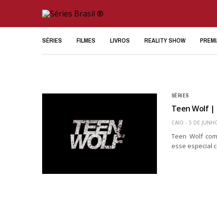
SÉRIES
FILMES
LIVROS
REALITY SHOW
PREM
SÉRIES
Teen Wolf | 
CAIO
5 DE JUNH
Teen Wolf com
esse especial 