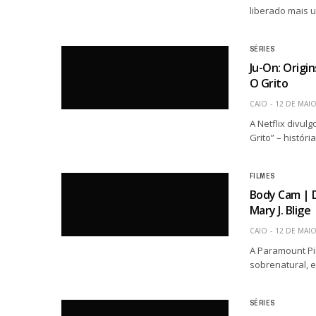
liberado mais um
SÉRIES
Ju-On: Origin
O Grito
CAIO
12 DE MAIO
A Netflix divul
Grito” – históri
FILMES
Body Cam | D
Mary J. Blige
CAIO
12 DE MAIO
A Paramount Pi
sobrenatural, es
SÉRIES