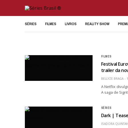
SÉRIES
FILMES
LIVROS
REALITY SHOW
PREM
FILMES
Festival Euro
trailer da n
BELLYZE BRAGA
A Netflix divulg
A saga de Sigri
SÉRIES
Dark | Tease
ISADORA QUINTAN