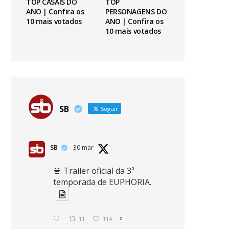
TOP CASAIS DO
TOP
ANO | Confira os
PERSONAGENS DO
10 mais votados
ANO | Confira os
10 mais votados
SB
Seguir
SB
30 mar
🚨 Trailer oficial da 3ª
temporada de EUPHORIA.
11
114
X