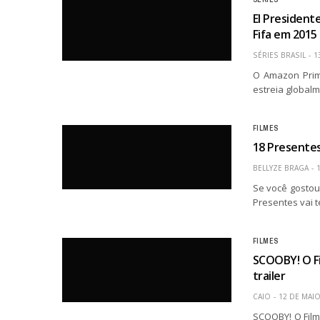
El President
Fifa em 2015 
SÉRIES BRASIL
1
O Amazon Prime
estreia globalm
FILMES
18 Presentes
BELLYZE BRAGA
Se você gostou
Presentes vai t
FILMES
SCOOBY! O F
trailer
CAIO
12 DE MAIO
SCOOBY! O Film