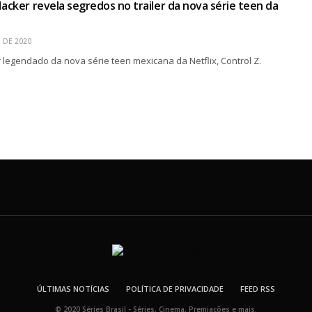
Hacker revela segredos no trailer da nova série teen da
 DE 2020
er legendado da nova série teen mexicana da Netflix, Control Z.
ÚLTIMAS NOTÍCIAS
POLÍTICA DE PRIVACIDADE
FEED RSS
© 2020 Séries Brasil - Séries, Cinema, Premiações e mais.