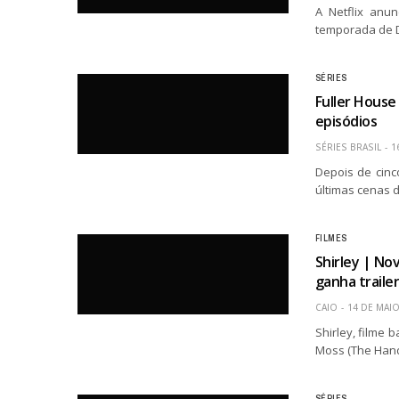
A Netflix anun
temporada de D
SÉRIES
Fuller House
episódios
SÉRIES BRASIL
1
Depois de cinc
últimas cenas d
FILMES
Shirley | No
ganha traile
CAIO
14 DE MAIO
Shirley, filme 
Moss (The Handm
SÉRIES