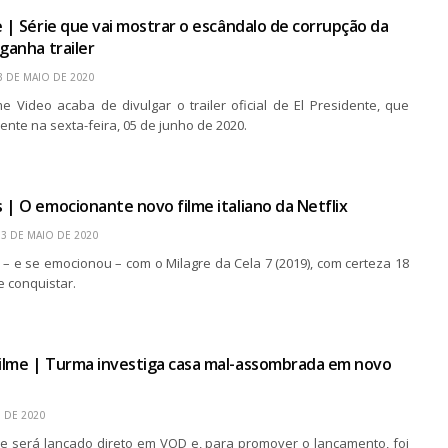
e | Série que vai mostrar o escândalo de corrupção da
ganha trailer
3 DE MAIO DE 2020
 Video acaba de divulgar o trailer oficial de El Presidente, que
ente na sexta-feira, 05 de junho de 2020.
 | O emocionante novo filme italiano da Netflix
13 DE MAIO DE 2020
 – e se emocionou – com o Milagre da Cela 7 (2019), com certeza 18
e conquistar.
ilme | Turma investiga casa mal-assombrada em novo
 DE 2020
e será lançado direto em VOD e, para promover o lançamento, foi