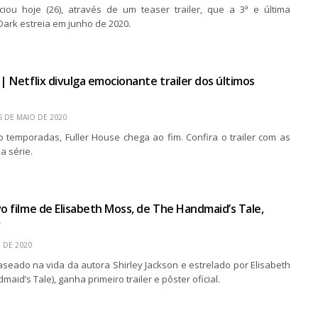
ciou hoje (26), através de um teaser trailer, que a 3ª e última
ark estreia em junho de 2020.
 | Netflix divulga emocionante trailer dos últimos
6 DE MAIO DE 2020
o temporadas, Fuller House chega ao fim. Confira o trailer com as
a série.
vo filme de Elisabeth Moss, de The Handmaid’s Tale,
r
 DE 2020
baseado na vida da autora Shirley Jackson e estrelado por Elisabeth
aid’s Tale), ganha primeiro trailer e pôster oficial.