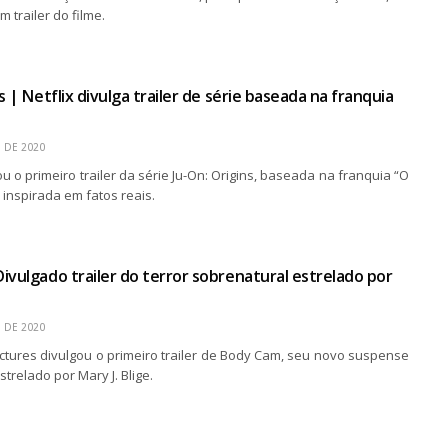
 trailer do filme.
s | Netflix divulga trailer de série baseada na franquia
 DE 2020
gou o primeiro trailer da série Ju-On: Origins, baseada na franquia “O
a inspirada em fatos reais.
ivulgado trailer do terror sobrenatural estrelado por
 DE 2020
ctures divulgou o primeiro trailer de Body Cam, seu novo suspense
trelado por Mary J. Blige.