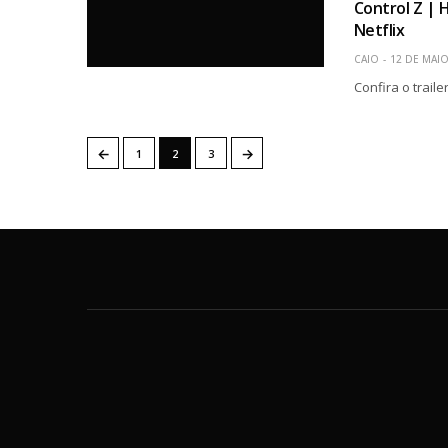
Control Z | 
Netflix
CAIO
12 DE MAIO
Confira o trail
←
→
1
2
3