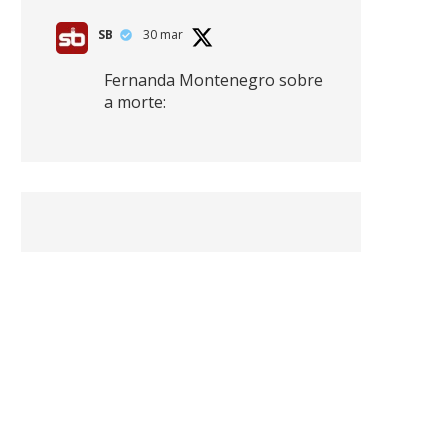
SB
30 mar
Fernanda Montenegro sobre
a morte:
"Nós temos que olhar a
morte de cima, porque
quanto mais você vive, mais
mortes você vê. O viver muito
é também uma perda
imensa."
2
41
768
X
SB
30 mar
Zendaya afirma ser Team
Edward em Crepúsculo.
2