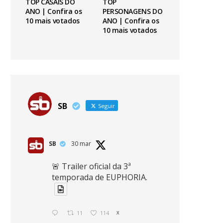
TOP CASAIS DO
TOP
ANO | Confira os
PERSONAGENS DO
10 mais votados
ANO | Confira os
10 mais votados
SB
Seguir
SB
30 mar
🚨 Trailer oficial da 3ª
temporada de EUPHORIA.
11
114
X