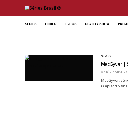
SÉRIES
FILMES
LIVROS
REALITY SHOW
PREM
SÉRIES
MacGyver | S
VICTÓRIA SILVEIRA
MacGyver, séri
O episódio final