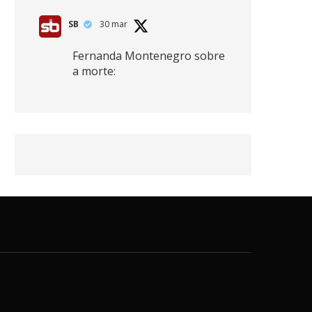
SB
30 mar
Fernanda Montenegro sobre
a morte:
"Nós temos que olhar a
morte de cima, porque
quanto mais você vive, mais
mortes você vê. O viver muito
é também uma perda
imensa."
2
41
768
X
SB
30 mar
Zendaya afirma ser Team
Edward em Crepúsculo.
2