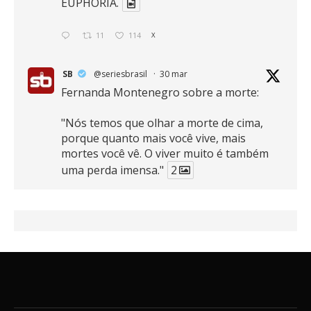
EUPHORIA.
11
114
X
SB
@seriesbrasil
·
30 mar
Fernanda Montenegro sobre a morte:
"Nós temos que olhar a morte de cima,
porque quanto mais você vive, mais
mortes você vê. O viver muito é também
uma perda imensa."
2
41
768
X
SB
@seriesbrasil
·
30 mar
Zendaya afirma ser Team Edward em
Crepúsculo.
2
16
389
X